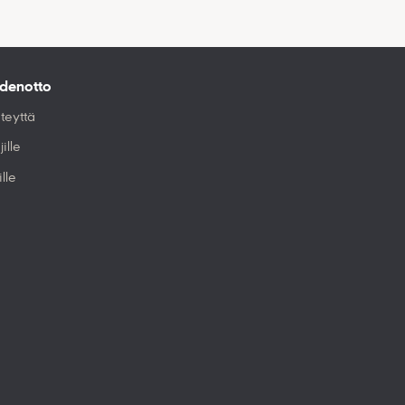
denotto
teyttä
jille
ille