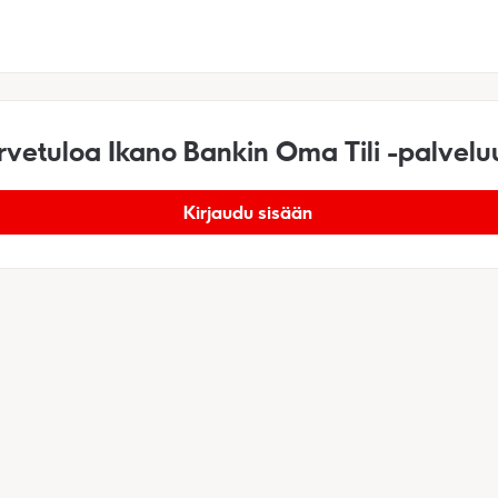
rvetuloa Ikano Bankin Oma Tili -palvelu
Kirjaudu sisään